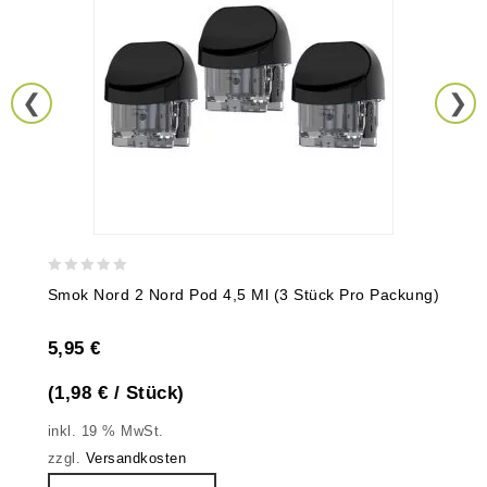
0
Smok Nord 2 Nord Pod 4,5 Ml (3 Stück Pro Packung)
out
of
5,95
€
5
(
1,98
€
/
Stück
)
inkl. 19 % MwSt.
zzgl.
Versandkosten