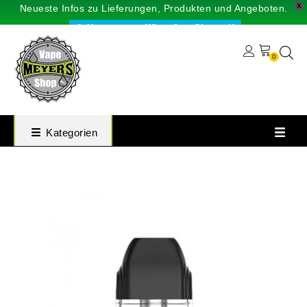
X
Neueste Infos zu Lieferungen, Produkten und Angeboten.
Unser neuer WhatsApp-Channel!
0
Kategorien