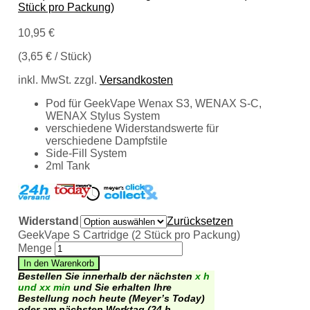
Stück pro Packung)
10,95
€
(
3,65
€
/
Stück
)
inkl. MwSt.
zzgl.
Versandkosten
Pod für GeekVape Wenax S3, WENAX S-C,
WENAX Stylus System
verschiedene Widerstandswerte für
verschiedene Dampfstile
Side-Fill System
2ml Tank
Widerstand
Zurücksetzen
GeekVape S Cartridge (2 Stück pro Packung)
Menge
In den Warenkorb
Bestellen Sie innerhalb der nächsten
x h
und xx min
und Sie erhalten Ihre
Bestellung noch heute (Meyer’s Today)
oder am nächsten Werktag (24 h