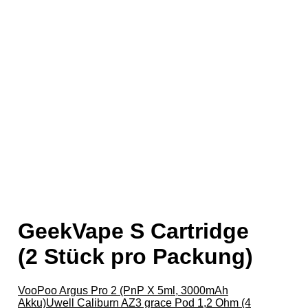
GeekVape S Cartridge
(2 Stück pro Packung)
VooPoo Argus Pro 2 (PnP X 5ml, 3000mAh
Akku)
Uwell Caliburn AZ3 grace Pod 1,2 Ohm (4