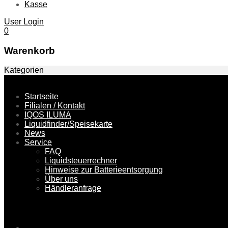
Kasse
User Login
0
Warenkorb
Kategorien
Skip to content
Startseite
Filialen / Kontakt
IQOS ILUMA
Liquidfinder/Speisekarte
News
Service
FAQ
Liquidsteuerrechner
Hinweise zur Batterieentsorgung
Über uns
Händleranfrage
Menu
Startseite