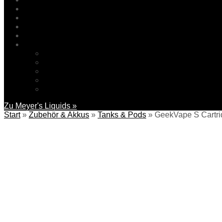
Filialen / Kontakt
IQOS ILUMA
Liquidfinder/Speisekarte
News
Service
FAQ
Liquidsteuerrechner
Hinweise zur Batterieentsorgung
Über uns
Händleranfrage
Zu Meyer's Liquids »
Start
»
Zubehör & Akkus
»
Tanks & Pods
»
GeekVape S Cartri