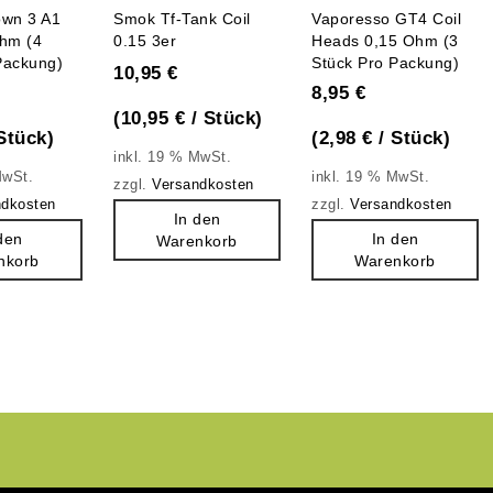
0
0
wn 3 A1
Smok Tf-Tank Coil
Vaporesso GT4 Coil
out
out
Ohm (4
0.15 3er
Heads 0,15 Ohm (3
Packung)
Stück Pro Packung)
of
of
10,95
€
8,95
€
5
5
(
10,95
€
/
Stück
)
Stück
)
(
2,98
€
/
Stück
)
inkl. 19 % MwSt.
MwSt.
inkl. 19 % MwSt.
zzgl.
Versandkosten
ndkosten
zzgl.
Versandkosten
In den
den
In den
Warenkorb
nkorb
Warenkorb