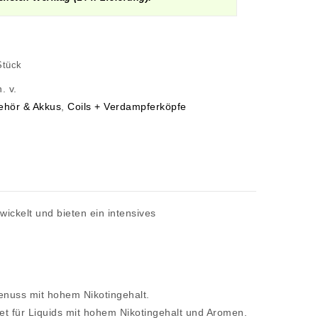
Stück
n. v.
ehör & Akkus
,
Coils + Verdampferköpfe
ckelt und bieten ein intensives
enuss mit hohem Nikotingehalt.
et für Liquids mit hohem Nikotingehalt und Aromen.