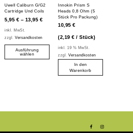
0
0
Uwell Caliburn G/G2
Innokin Prism S
out
out
Cartridge Und Coils
Heads 0,8 Ohm (5
0
GSR Head
Stück Pro Packung)
of
of
out
5,95
€
–
13,95
€
10,95
€
5
5
of
12,95
€
inkl. MwSt.
5
(
2,19
€
/
Stück
)
zzgl.
Versandkosten
(
2,59
€
/
inkl. 19 % MwSt.
Ausführung
inkl. 19 %
wählen
zzgl.
Versandkosten
zzgl.
Versa
In den
In
Warenkorb
Ware