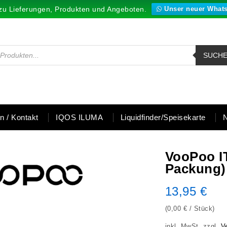
zu Lieferungen, Produkten und Angeboten.
Unser neuer What
SUCH
en / Kontakt
IQOS ILUMA
Liquidfinder/Speisekarte
VooPoo I
Packung)
13,95
€
(
0,00
€
/
Stück
)
inkl. MwSt.
zzgl.
V