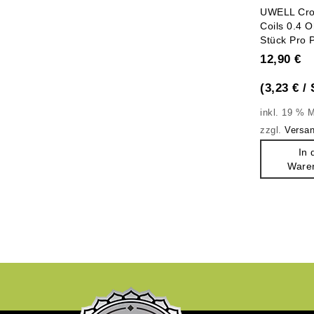
0
UWELL Cro
out
Coils 0.4 
Stück Pro 
of
12,90
€
5
(
3,23
€
/
inkl. 19 % 
zzgl.
Versa
In 
Ware