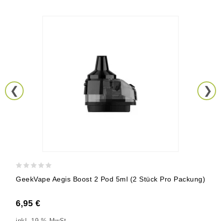
0
GeekVape Aegis Boost 2 Pod 5ml (2 Stück Pro Packung)
out
of
6,95
€
5