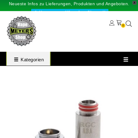
X
Neueste Infos zu Lieferungen, Produkten und Angeboten.
Unser neuer WhatsApp-Channel!
0
Kategorien