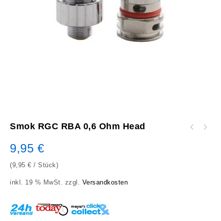
Smok RGC RBA 0,6 Ohm Head
Smok RGC Conical Mesh 0,17 Ohm Head (5 Stück
Smok RPM MTL Mesh Head 0,3 Ohm (5 Stück pro
pro Packung)
9,95
€
Packung)
(
9,95
€
/
Stück
)
inkl. 19 % MwSt.
zzgl.
Versandkosten