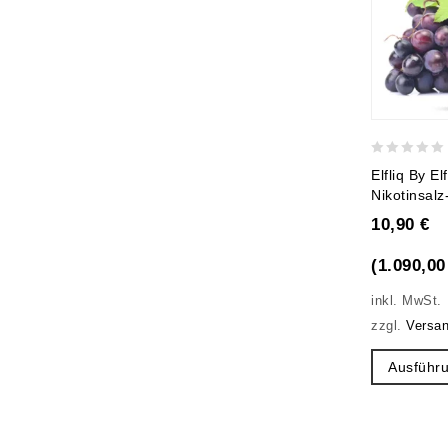
0
Elfliq By E
out
Nikotinsalz
of
10,90
€
5
(
1.090,0
inkl. MwSt.
zzgl.
Versa
Ausführ