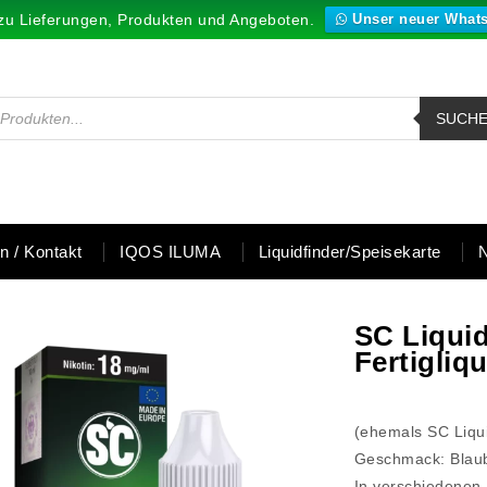
zu Lieferungen, Produkten und Angeboten.
Unser neuer What
SUCH
en / Kontakt
IQOS ILUMA
Liquidfinder/Speisekarte
SC Liquid
Fertigliq
(ehemals SC Liqui
Geschmack: Blau
In verschiedenen N