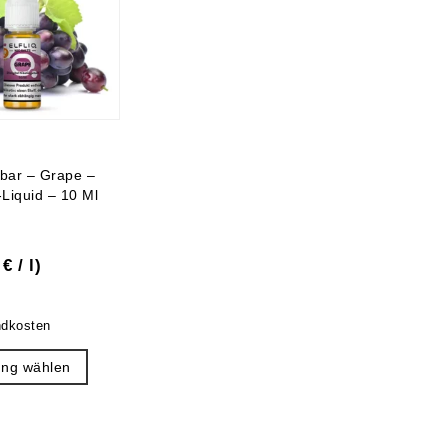
lfbar – Grape –
-Liquid – 10 Ml
0
€
/
l
)
ndkosten
ung wählen