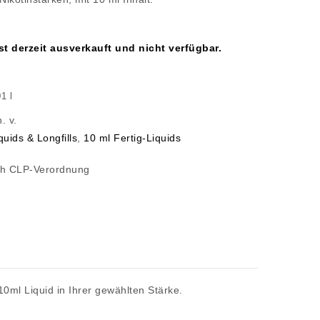
st derzeit ausverkauft und nicht verfügbar.
,01
l
n. v.
quids & Longfills
,
10 ml Fertig-Liquids
ch CLP-Verordnung
0ml Liquid in Ihrer gewählten Stärke.