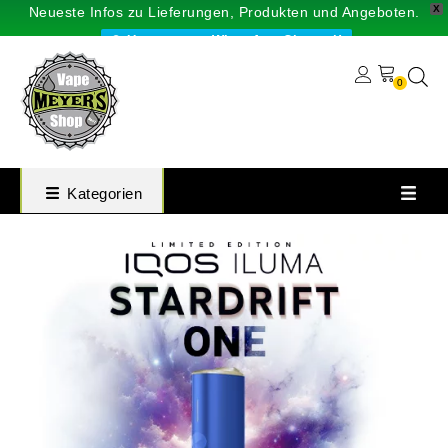
X
Neueste Infos zu Lieferungen, Produkten und Angeboten.
Unser neuer WhatsApp-Channel!
0
Kategorien