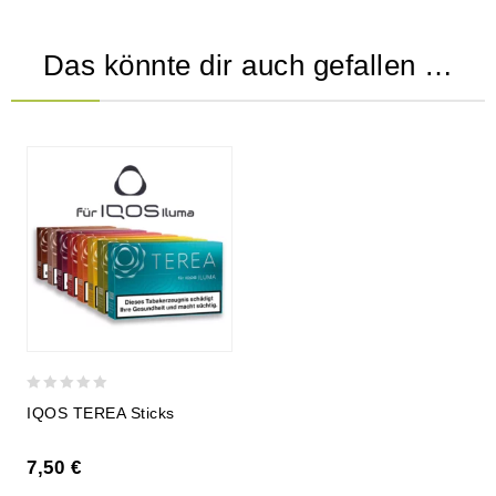
Das könnte dir auch gefallen …
0
IQOS TEREA Sticks
out
of
7,50
€
5