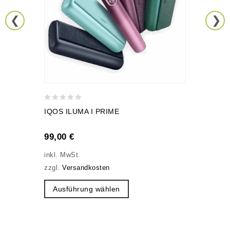
0
IQOS ILUMA I PRIME
out
of
99,00
€
5
inkl. MwSt.
zzgl.
Versandkosten
Ausführung wählen