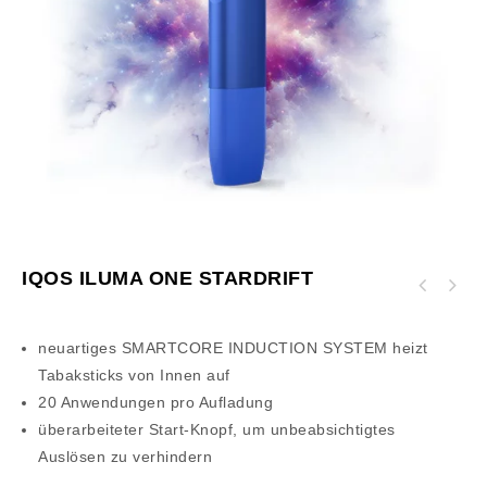
IQOS ILUMA ONE STARDRIFT
Lost Vape Ursa Nano V2 Cartridge/Pod (3
Stück pro Packung)
neuartiges SMARTCORE INDUCTION SYSTEM heizt
Tabaksticks von Innen auf
20 Anwendungen pro Aufladung
überarbeiteter Start-Knopf, um unbeabsichtigtes
Auslösen zu verhindern