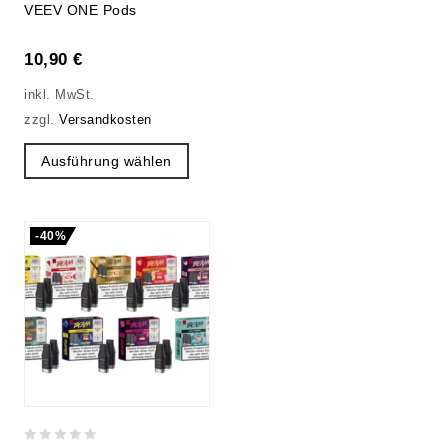
0
VEEV ONE Pods
out
of
10,90
€
5
inkl. MwSt.
zzgl.
Versandkosten
Ausführung wählen
-40%