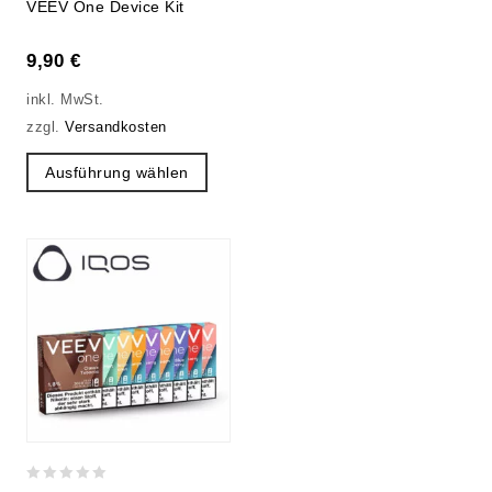
VEEV One Device Kit
out
of
9,90
€
5
inkl. MwSt.
zzgl.
Versandkosten
Ausführung wählen