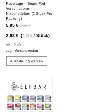
0
Revoltage – Beam Pod –
out
Verschiedene
Nikotinstärken (2 Stück Pro
of
Packung)
5
5,95
€
9,95
€
2,98
€
(
/
Stück
)
4,98
€
inkl. MwSt.
zzgl.
Versandkosten
Ausführung wählen