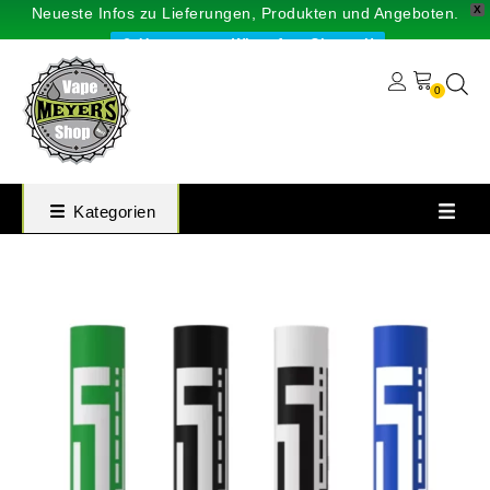
X
Neueste Infos zu Lieferungen, Produkten und Angeboten.
Unser neuer WhatsApp-Channel!
0
Kategorien